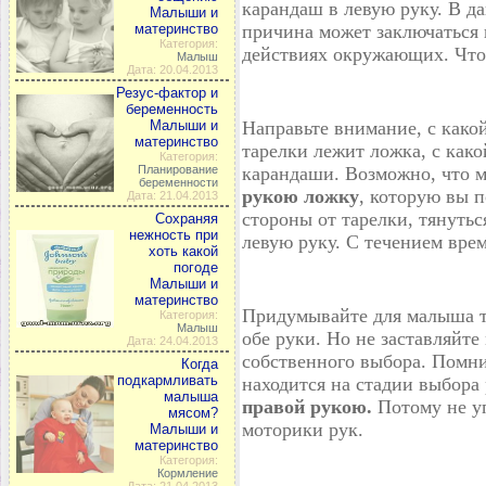
карандаш в левую руку. В д
Малыши и
материнство
причина может заключаться 
Категория:
действиях окружающих. Что
Малыш
Дата: 20.04.2013
Резус-фактор и
беременность
Малыши и
Направьте внимание, с како
материнство
тарелки лежит ложка, с како
Категория:
Планирование
карандаши. Возможно, что 
беременности
рукою ложку
, которую вы 
Дата: 21.04.2013
стороны от тарелки, тянутьс
Cохраняя
нежность при
левую руку. С течением вре
хоть какой
погоде
Малыши и
материнство
Придумывайте для малыша та
Категория:
Малыш
обе руки. Но не заставляйт
Дата: 24.04.2013
собственного выбора. Помнит
Когда
подкармливать
находится на стадии выбора
малыша
правой рукою.
Потому не у
мясом?
моторики рук.
Малыши и
материнство
Категория:
Кормление