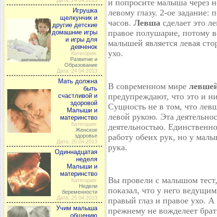
Дата: 24.04.2013
и попросите малыша через н
Игрушка
левому глазу. 2-ое задание
щелкунчик и
часов.
Левша
сделает это л
другие детские
правое полушарие, потому в
домашние игры
и игры для
малышей является левая сторо
девченок
ухо.
Категория:
Развитие и
Образование
Дата: 24.04.2013
Мать должна
В современном мире
левшей
быть
предупреждают, что это и н
счастливой и
здоровой
Сущность не в том, что лев
Малыши и
левой рукою. Эта деятельно
материнство
Категория:
деятельностью. Единственно
Женское
работу обеих рук, но у мал
здоровье
Дата: 20.04.2013
рука.
Одиннадцатая
неделя
Малыши и
материнство
Вы провели с малышом тест
Категория:
Недели
показал, что у него ведущи
беременности
Дата: 25.04.2013
правый глаз и правое ухо. 
Учим малыша
прежнему не вожделеет брат
общению