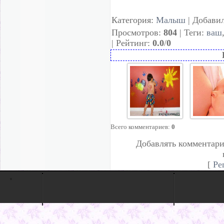
Категория
:
Малыш
|
Добави
Просмотров
:
804
|
Теги
:
ваш
|
Рейтинг
:
0.0
/
0
Блок главной
1-ое корм
Всего комментариев
:
0
странички:
грудью М
Конкурсы
материнст
Добавлять комментари
Малыши и
материнство
[
Ре