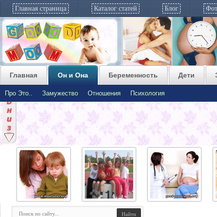
Главная страница
Каталог статей
Блог
Фот
ВИДЕО
Главная
Он и Она
Беременность
Дети
Про Это..
Замужество
Отношения
Психология
Ребенок на улице Малыши и
Вырастим крепкого и
Если дама опасается
материнство
здорового малыша! М...
родов Малыши и мате...