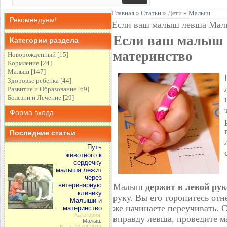
Главная
»
Статьи
»
Дети
»
Малыш
Рекомендуем!
Если ваш малыш левша Мал
Если ваш малыш
Категории раздела
материнство
Новорожденный
[15]
Кормление
[24]
Малыш
[147]
Здоровье ребёнка
[44]
Развитие и Образование
[69]
Болезни и Лечение
[29]
Форма входа
Последние статьи
Путь
животного к
сердечку
малыша лежит
через
ветеринарную
Малыш
держит в левой ру
клинику
руку. Вы его торопитесь отн
Малыши и
же начинаете переучивать. 
материнство
Категория:
вправду левша, проведите м
Малыш