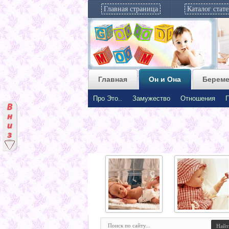
Главная страница
Каталог стат
ВИДЕО
Главная
Он и Она
Береме
Про Это..
Замужество
Отношения
Недоношенные
Летняя одежка
малыши и
для самых