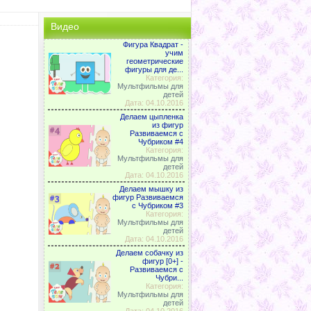
шалит - что
Малыши и
Малыши и
новосте
делать?...
материнс...
материн...
Малыши
Видео
матер...
Фигура Квадрат -
учим
геометрические
фигуры для де...
Категория:
Мультфильмы для
детей
Дата: 04.10.2016
Делаем цыпленка
из фигур
Развиваемся с
Чубриком #4
Категория:
Мультфильмы для
детей
Дата: 04.10.2016
Делаем мышку из
фигур Развиваемся
с Чубриком #3
Категория:
Мультфильмы для
детей
Дата: 04.10.2016
Делаем собачку из
фигур [0+] -
Развиваемся с
Чубри...
Категория:
Мультфильмы для
детей