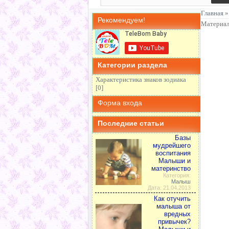
способы их
малеханьких
выхажив...
Малы...
Главная
Рекомендуем!
Материал
Категории раздела
Характеристика знаков зодиака
[0]
Форма входа
Последние статьи
Базы
мудрейшего
воспитания
Малыши и
материнство
Категория:
Малыш
Дата: 21.04.2013
Как отучить
малыша от
вредных
привычек?