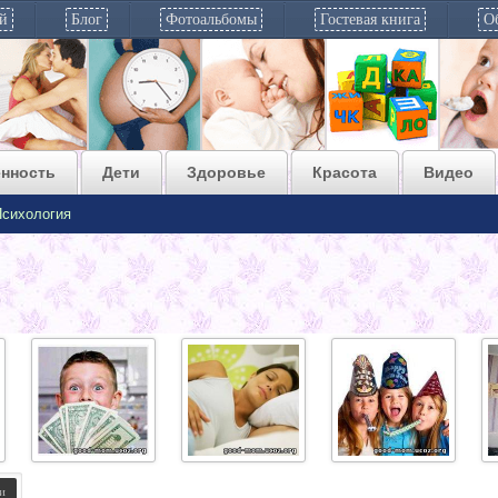
ей
Блог
Фотоальбомы
Гостевая книга
Об
нность
Дети
Здоровье
Красота
Видео
Психология
Прививаем
местная
Встреча Нового
детям
анестезия
года с детками