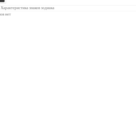
финансовую
Малыши и м...
независимость...
»
Характеристика знаков зодиака
ов нет