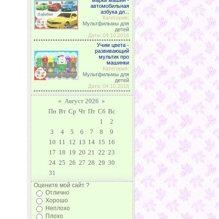
марки машин -
автомобильная
азбука дл...
Категория:
Мультфильмы для
детей
Дата: 04.10.2016
Учим цвета -
развивающий
мультик про
машинки
Категория:
Мультфильмы для
детей
Дата: 04.10.2016
«
Август 2026
»
Пн
Вт
Ср
Чт
Пт
Сб
Вс
1
2
3
4
5
6
7
8
9
10
11
12
13
14
15
16
17
18
19
20
21
22
23
24
25
26
27
28
29
30
31
Оцените мой сайт ?
Отлично
Хорошо
Неплохо
Плохо