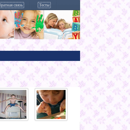
ратная связь
Тесты
Балуется,
Портфолио
Ночной энурез у
Архив
дурачится,
дошкольника
малыша
столичн