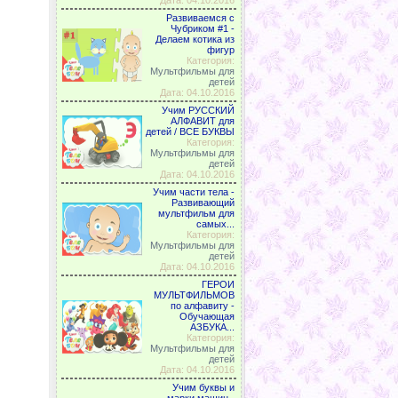
Дата: 04.10.2016
Развиваемся с
Чубриком #1 -
Делаем котика из
фигур
Категория:
Мультфильмы для
детей
Дата: 04.10.2016
Учим РУССКИЙ
АЛФАВИТ для
детей / ВСЕ БУКВЫ
Категория:
Мультфильмы для
детей
Дата: 04.10.2016
Учим части тела -
Развивающий
мультфильм для
самых...
Категория:
Мультфильмы для
детей
Дата: 04.10.2016
ГЕРОИ
МУЛЬТФИЛЬМОВ
по алфавиту -
Обучающая
АЗБУКА...
Категория:
Мультфильмы для
детей
Дата: 04.10.2016
Учим буквы и