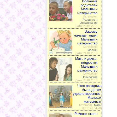
Волнения
родителей
Малыши и
материнство
Категория:
Развитие и
Образование
Дата: 23.04.2013
Вашему
малышу годик!
Малыши и
материнство
Категория:
Малыш
Дата: 24.04.2013
Мать и дочка-
подросток
Малыши и
материнство
Категория:
Психология
Дата: 20.04.2013
Чтоб празднички
были детям в
удовлетворенность
Малыши и
материнство
Категория:
Малыш
Дата: 21.04.2013
Ребенок около